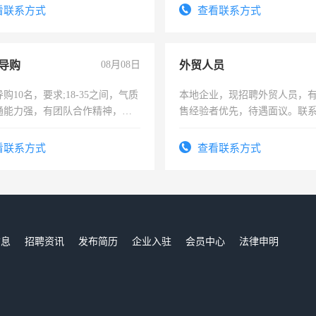
看联系方式
查看联系方式
导购
08月08日
外贸人员
购10名，要求;18-35之间，气质
本地企业，现招聘外贸人员，
通能力强，有团队合作精神，有
售经验者优先，待遇面议。联
，有工作经验者优先！
看联系方式
查看联系方式
信息
招聘资讯
发布简历
企业入驻
会员中心
法律申明
们