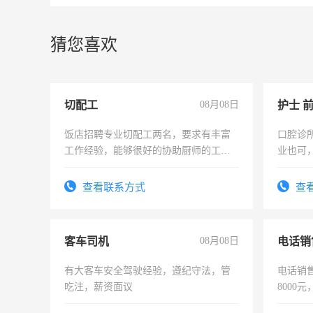
猜您喜欢
切配工
08月08日
护士 
饭店招聘专业切配工两名，要求有丰富
口腔诊
工作经验，能够很好的协助厨师的工
业也可
作。包吃住，每月有公休，工资3500-
强。面
4500。
查看联系方式
查
客车司机
08月08日
电话销
有大客车安全驾驶经验，遵纪守法，管
电话销售
吃注，薪资面议
8000