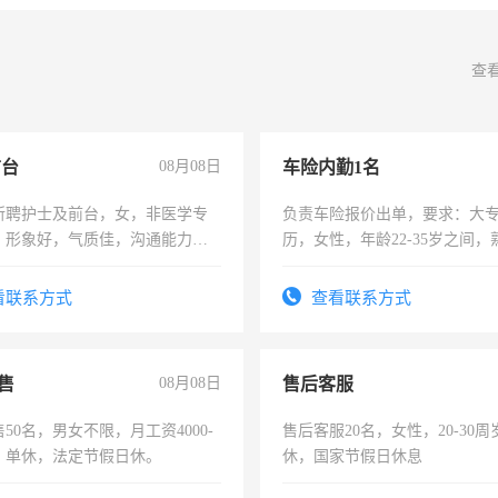
查
前台
08月08日
车险内勤1名
所聘护士及前台，女，非医学专
负责车险报价出单，要求：大
，形象好，气质佳，沟通能力
历，女性，年龄22-35岁之间
试，周日休息。
操作，工作态度认真，具有团
试用期1-3个月，转正后交纳五
看联系方式
查看联系方式
售
08月08日
售后客服
50名，男女不限，月工资4000-
售后客服20名，女性，20-30
元，单休，法定节假日休。
休，国家节假日休息