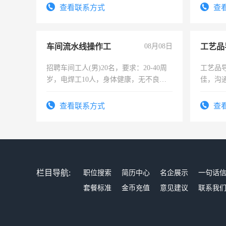
查看联系方式
查
车间流水线操作工
08月08日
工艺品
招聘车间工人(男)20名，要求：20-40周
工艺品导
岁，电焊工10人，身体健康，无不良嗜
佳，沟
好。薪资：4500-7000元，标准八人间住
上进心
宿，免费发放劳保用品，两班倒，每月
查看联系方式
查
25号准时发放工资，工作时间10小时
栏目导航:
职位搜索
简历中心
名企展示
一句话
套餐标准
金币充值
意见建议
联系我