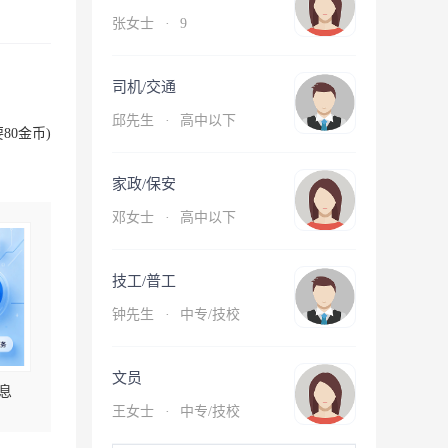
张女士
·
9
司机/交通
邱先生
·
高中以下
80金币)
家政/保安
邓女士
·
高中以下
技工/普工
钟先生
·
中专/技校
文员
息
王女士
·
中专/技校